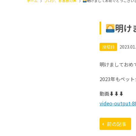
ホーム
ブログ、お客様の声
明けましておめでとうござい
明け
投稿日
2023.01
明けましておめ
2023年もペッ
動画⬇︎⬇︎⬇︎
video-output-
前の記事