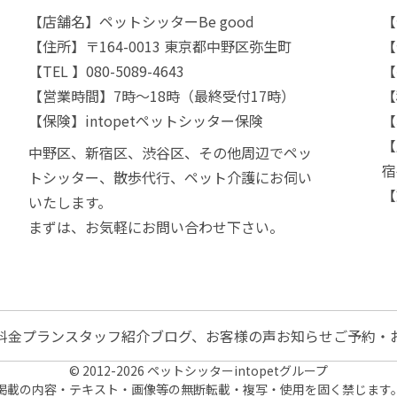
【店舗名】ペットシッターBe good
【
【住所】〒164-0013 東京都中野区弥生町
【
【TEL 】080-5089-4643
【
【営業時間】7時〜18時（最終受付17時）
【
【保険】intopetペットシッター保険
【
【
中野区、新宿区、渋谷区、その他周辺でペッ
宿
トシッター、散歩代行、ペット介護にお伺い
【
いたします。
まずは、お気軽にお問い合わせ下さい。
料金プラン
スタッフ紹介
ブログ、お客様の声
お知らせ
ご予約・
© 2012-2026 ペットシッターintopetグループ
掲載の内容・テキスト・画像等の無断転載・複写・使用を固く禁じます