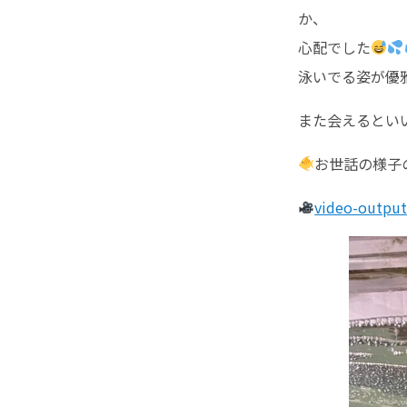
か、
心配でした
泳いでる姿が優
また会えるとい
お世話の様子の
video-outpu