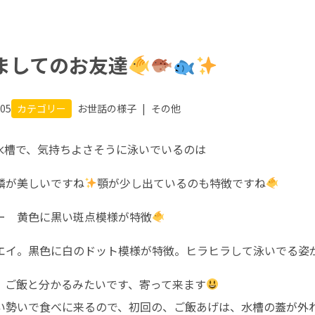
ましてのお友達
.05
カテゴリー
お世話の様子
|
その他
水槽で、気持ちよさそうに泳いでいるのは
鱗が美しいですね
顎が少し出ているのも特徴ですね
ー 黄色に黒い斑点模様が特徴
エイ。黒色に白のドット模様が特徴。ヒラヒラして泳いでる姿
、ご飯と分かるみたいです、寄って来ます
い勢いで食べに来るので、初回の、ご飯あげは、水槽の蓋が外