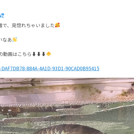
雅で、見惚れちゃいました
いなあ
動画はこちら⬇︎⬇︎⬇︎
t-DAF7DB78-884A-4A1D-93D1-90CAD0B95415