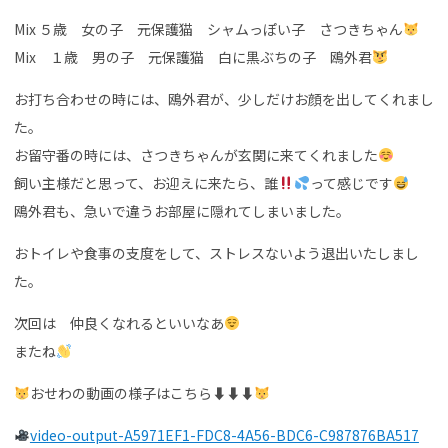
Mix ５歳 女の子 元保護猫 シャムっぽい子 さつきちゃん
Mix １歳 男の子 元保護猫 白に黒ぶちの子 鴎外君
お打ち合わせの時には、鴎外君が、少しだけお顔を出してくれまし
た。
お留守番の時には、さつきちゃんが玄関に来てくれました
飼い主様だと思って、お迎えに来たら、誰
って感じです
鴎外君も、急いで違うお部屋に隠れてしまいました。
おトイレや食事の支度をして、ストレスないよう退出いたしまし
た。
次回は 仲良くなれるといいなあ
またね
おせわの動画の様子はこちら⬇︎⬇︎⬇︎
video-output-A5971EF1-FDC8-4A56-BDC6-C987876BA517