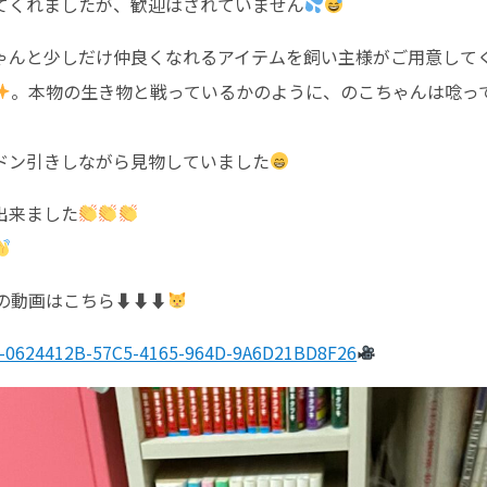
てくれましたが、歓迎はされていません
ゃんと少しだけ仲良くなれるアイテムを飼い主様がご用意して
。本物の生き物と戦っているかのように、のこちゃんは唸っ
ドン引きしながら見物していました
出来ました
動画はこちら⬇︎⬇︎⬇︎
t-0624412B-57C5-4165-964D-9A6D21BD8F26