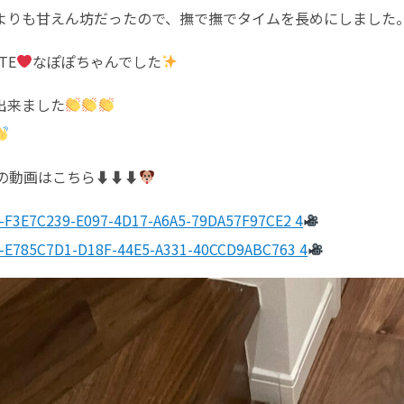
よりも甘えん坊だったので、撫で撫でタイムを長めにしました
TE
なぽぽちゃんでした
出来ました
動画はこちら⬇︎⬇︎⬇︎
t-F3E7C239-E097-4D17-A6A5-79DA57F97CE2 4
t-E785C7D1-D18F-44E5-A331-40CCD9ABC763 4