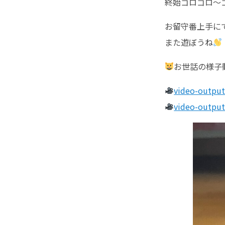
終始ゴロゴロ〜
お留守番上手に
また遊ぼうね
お世話の様子動
video-outpu
video-outpu