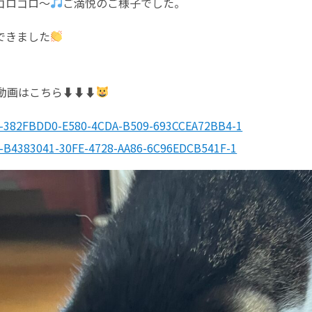
ゴロゴロ〜
ご満悦のご様子でした。
できました
画はこちら⬇︎⬇︎⬇︎
t-382FBDD0-E580-4CDA-B509-693CCEA72BB4-1
t-B4383041-30FE-4728-AA86-6C96EDCB541F-1