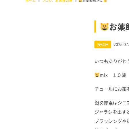
ホーム
ブログ、お客様の声
お薬飲めたよ
お薬
投稿日
2025.07
いつもありがと
mix １０
チュールにお薬
銀次郎君はシニ
ジャラシを出す
ブラッシングや