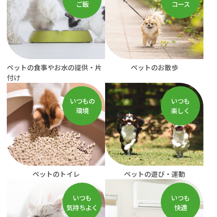
ご飯
コース
ペットの食事やお水の提供・片
ペットのお散歩
付け
いつもの
いつも
環境
楽しく
ペットのトイレ
ペットの遊び・運動
いつも
いつも
気持ちよく
快適