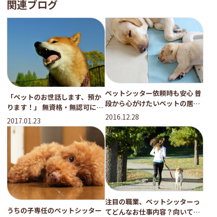
関連ブログ
ペットシッター依頼時も安心 普
「ペットのお世話します、預か
段から心がけたいペットの居場
ります！」 無資格・無認可にご
所づくりの工夫
2016.12.28
注意を！
2017.01.23
注目の職業、ペットシッターっ
うちの子専任のペットシッター
てどんなお仕事内容？向いてる