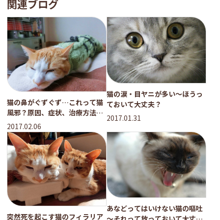
関連ブログ
猫の涙・目ヤニが多い～ほうっ
猫の鼻がぐずぐず…これって猫
ておいて大丈夫？
風邪？原因、症状、治療方法
2017.01.31
は？
2017.02.06
あなどってはいけない猫の嘔吐
突然死を起こす猫のフィラリア
～それって放っておいて大丈