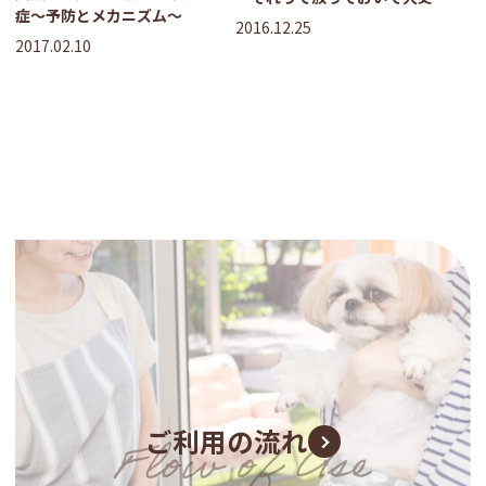
症～予防とメカニズム～
夫？
2016.12.25
2017.02.10
ご利用の流れ