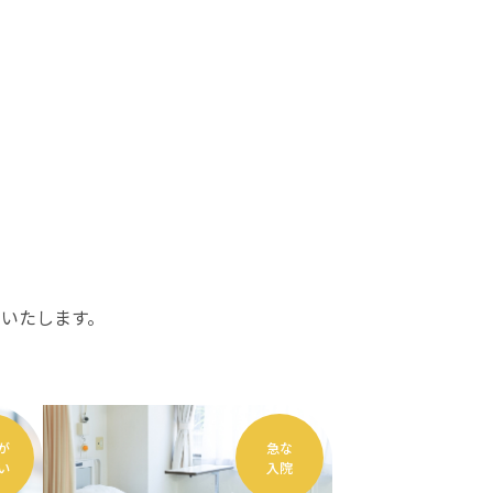
いたします。
が
急な
い
入院