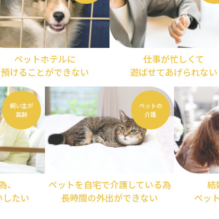
ペットホテルに
仕事が忙しくて
預けることができない
遊ばせてあげられない
飼い主が
ペットの
高齢
介護
為、
ペットを自宅で介護している為
結
いしたい
長時間の外出ができない
ペッ