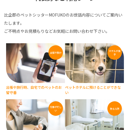
比企郡のペットシッターMOFUKOのお世話内容についてご案内い
たします。
ご不明点やお見積もりなどお気軽にお問い合わせ下さい。
ホテルが
苦
出張や
旅行
手
出張や旅行時、
自宅でのペットのお
ペットホテルに
預けることができな
留守番
い
仕事が
忙し
急な
入院
い