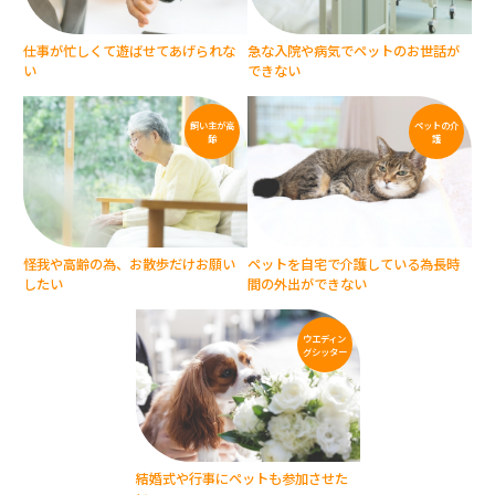
仕事が忙しくて
遊ばせてあげられな
急な入院や病気で
ペットのお世話が
い
できない
飼い主が
高
ペットの
介
齢
護
怪我や高齢の為、
お散歩だけお願い
ペットを自宅で介護している為
長時
したい
間の外出ができない
ウエディン
グ
シッター
結婚式や行事に
ペットも参加させた