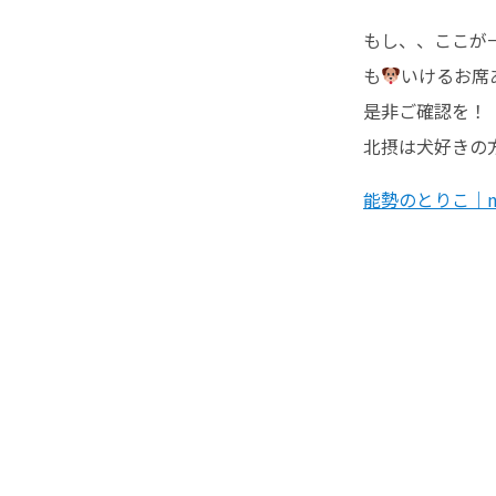
もし、、ここが一
も
いけるお席
是非ご確認を！
北摂は犬好きの
能勢のとりこ｜n