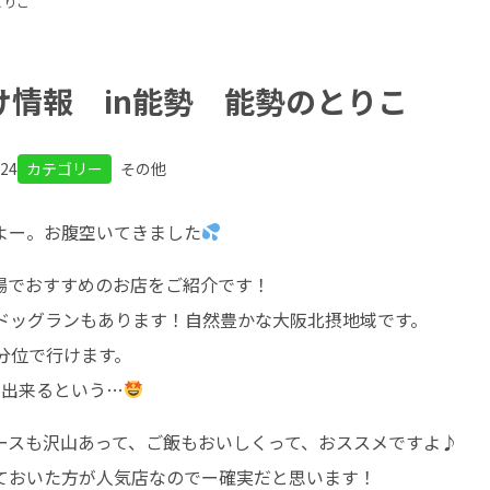
とりこ
け情報 in能勢 能勢のとりこ
.24
カテゴリー
その他
よー。お腹空いてきました
場でおすすめのお店をご紹介です！
ドッグランもあります！自然豊かな大阪北摂地域です。
分位で行けます。
も出来るという…
ースも沢山あって、ご飯もおいしくって、おススメですよ♪
ておいた方が人気店なのでー確実だと思います！