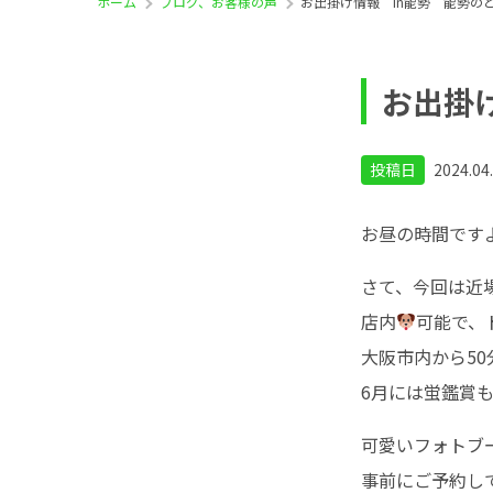
ホーム
ブログ、お客様の声
お出掛け情報 in能勢 能勢の
お出掛
投稿日
2024.04
お昼の時間です
さて、今回は近
店内
可能で、
大阪市内から50
6月には蛍鑑賞
可愛いフォトブ
事前にご予約し