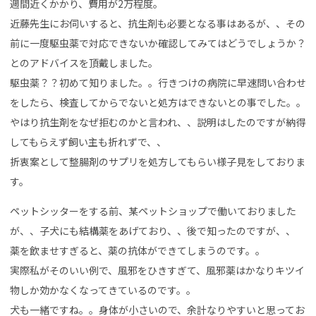
週間近くかかり、費用が2万程度。
近藤先生にお伺いすると、抗生剤も必要となる事はあるが、、その
前に一度駆虫薬で対応できないか確認してみてはどうでしょうか？
とのアドバイスを頂戴しました。
駆虫薬？？初めて知りました。。行きつけの病院に早速問い合わせ
をしたら、検査してからでないと処方はできないとの事でした。。
やはり抗生剤をなぜ拒むのかと言われ、、説明はしたのですが納得
してもらえず飼い主も折れずで、、
折衷案として整腸剤のサプリを処方してもらい様子見をしておりま
す。
ペットシッターをする前、某ペットショップで働いておりました
が、、子犬にも結構薬をあげており、、後で知ったのですが、、
薬を飲ませすぎると、薬の抗体ができてしまうのです。。
実際私がそのいい例で、風邪をひきすぎて、風邪薬はかなりキツイ
物しか効かなくなってきているのです。。
犬も一緒ですね。。身体が小さいので、余計なりやすいと思ってお