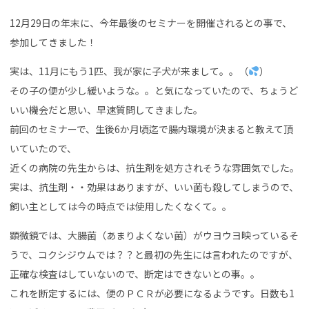
12月29日の年末に、今年最後のセミナーを開催されるとの事で、
参加してきました！
実は、11月にもう1匹、我が家に子犬が来まして。。（
）
その子の便が少し緩いような。。と気になっていたので、ちょうど
いい機会だと思い、早速質問してきました。
前回のセミナーで、生後6か月頃迄で腸内環境が決まると教えて頂
いていたので、
近くの病院の先生からは、抗生剤を処方されそうな雰囲気でした。
実は、抗生剤・・効果はありますが、いい菌も殺してしまうので、
飼い主としては今の時点では使用したくなくて。。
顕微鏡では、大腸菌（あまりよくない菌）がウヨウヨ映っているそ
うで、コクシジウムでは？？と最初の先生には言われたのですが、
正確な検査はしていないので、断定はできないとの事。。
これを断定するには、便のＰＣＲが必要になるようです。日数も1