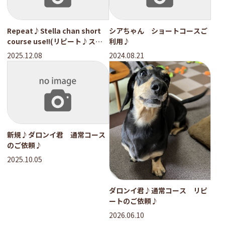
Repeat♪Stella chan short
シアちゃん ショートコースご
course use!!(リピート♪ステ
利用♪
ラちゃんショートコース利用）
2025.12.08
2024.08.21
新規♪ダロンイ君 通常コース
のご依頼♪
2025.10.05
ダロンイ君♪通常コース リピ
ートのご依頼♪
2026.06.10