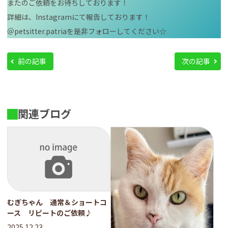
またのご依頼をお待ちしております！
詳細は、Instagramにて報告しております！
＠petsitter.patriaを是非フォローしてください☆
前の記事
次の記事
関連ブログ
むぎちゃん 通常＆ショートコ
ース リピートのご依頼♪
2025.12.23