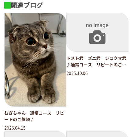
関連ブログ
トメト君 ズニ君 シロクマ君
♪通常コース リピートのご依
頼♪
2025.10.06
むぎちゃん 通常コース リピ
ートのご依頼♪
2026.04.15