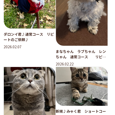
ダロンイ君♪通常コース リピ
ートのご依頼♪
2026.02.07
まなちゃん ラブちゃん レン
ちゃん 通常コース リピー
トのご依頼♪
2026.02.22
新規♪みゃく君 ショートコー