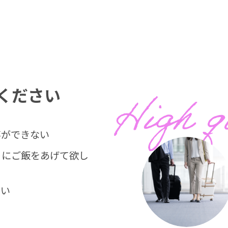
ください
事ができない
トにご飯をあげて欲し
ない