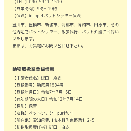
【TEL 】090-5941-1510
【営業時間】9時～19時
【保険】intopetペットシッター保険
豊川市、豊橋市、新城市、蒲郡市、岡崎市、田原市、その
他周辺でペットシッター、散歩代行、ペット介護にお伺い
いたします。
まずは、お気軽にお問い合わせ下さい。
動物取扱業登録情報
【申請者氏名】延田 麻衣
【登録番号】動尾第1884号
【登録年月日】令和7年7月15日
【有効期間の末日】令和12年7月14日
【種別】保管
【名称】ペットシッターpurifuri
【所在地】愛知県豊川市本野町東野添112-5
【動物取扱責任者】延田 麻衣