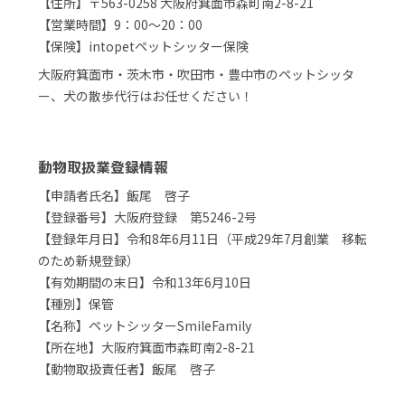
【住所】〒563-0258 大阪府箕面市森町南2-8-21
【営業時間】9：00～20：00
【保険】intopetペットシッター保険
大阪府箕面市・茨木市・吹田市・豊中市のペットシッタ
ー、犬の散歩代行はお任せください！
動物取扱業登録情報
【申請者氏名】飯尾 啓子
【登録番号】大阪府登録 第5246-2号
【登録年月日】令和8年6月11日（平成29年7月創業 移転
のため新規登録）
【有効期間の末日】令和13年6月10日
【種別】保管
【名称】ペットシッターSmileFamily
【所在地】大阪府箕面市森町南2-8-21
【動物取扱責任者】飯尾 啓子