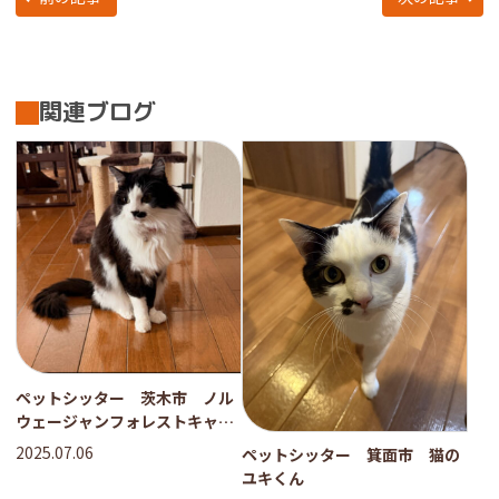
関連ブログ
ペットシッター 茨木市 ノル
ウェージャンフォレストキャッ
ト ジュードくん
2025.07.06
ペットシッター 箕面市 猫の
ユキくん