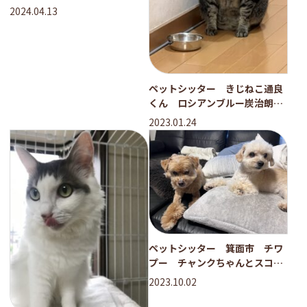
2024.04.13
ペットシッター きじねこ通良
くん ロシアンブルー炭治朗く
ん
2023.01.24
ペットシッター 箕面市 チワ
プー チャンクちゃんとスコー
ンちゃん
2023.10.02