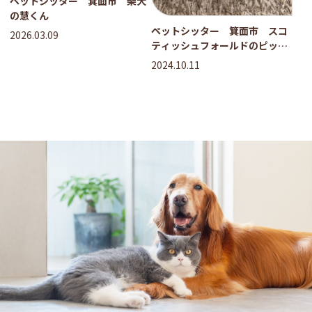
ペットシッター 箕面市 柴犬
の慧くん
ペットシッター 箕面市 スコ
2026.03.09
ティッシュフォールドのピット
ちゃん 茶トラのチャイちゃ
2024.10.11
ん シャムMIXのジャムくん