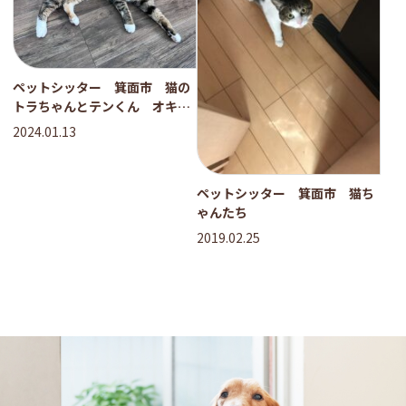
ペットシッター 箕面市 猫の
トラちゃんとテンくん オキナ
インコのダイくん
2024.01.13
ペットシッター 箕面市 猫ち
ゃんたち
2019.02.25