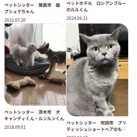
ペットホテル ロシアンブルー
ペットシッター 箕面市 猫
のルルくん
プシュケちゃん
2024.06.21
2021.07.20
ペットシッター 茨木市 犬
キャンディくん・ルンルンくん
ペットシッター 吹田市 ブリ
2018.09.01
ティッシュショートヘアのもも
ちゃん ヒマラヤンのたろうく