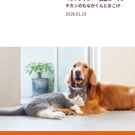
チカンのもなかくんとおこげち
ゃん、サイベリアンのおもちち
2026.01.15
ゃん