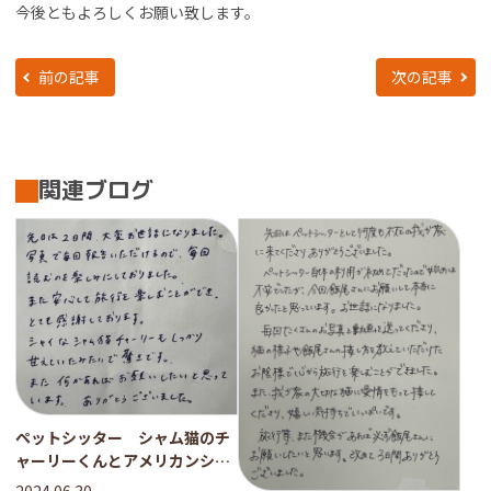
今後ともよろしくお願い致します。
前の記事
次の記事
関連ブログ
ペットシッター シャム猫のチ
ャーリーくんとアメリカンショ
ートヘアのオースティンくんの