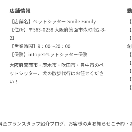
店舗情報
【店舗名】ペットシッター Smile Family
【
【住所】〒563-0258 大阪府箕面市森町南2-8-
【
21
【
【営業時間】9：00～20：00
創
【保険】intopetペットシッター保険
【
【
大阪府箕面市・茨木市・吹田市・豊中市のペ
【
ットシッター、犬の散歩代行はお任せくださ
【
い！
【
料金プラン
スタッフ紹介
ブログ、お客様の声
お知らせ
ご予約・