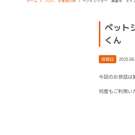
ホーム
ブログ、お客様の声
ペットシッター 箕面市 メイ
ペット
くん
投稿日
2025.06
今回のお世話は
何度もご利用い