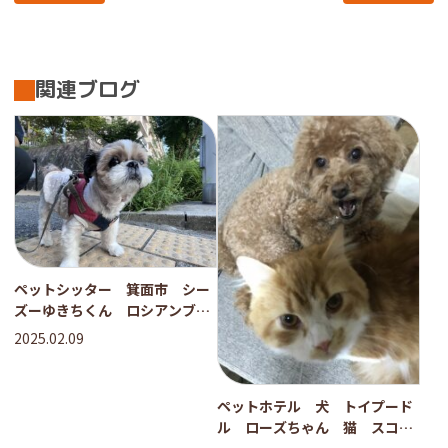
関連ブログ
ペットシッター 箕面市 シー
ズーゆきちくん ロシアンブル
ーのセナくん
2025.02.09
ペットホテル 犬 トイプード
ル ローズちゃん 猫 スコテ
ィッシュ ティノくん