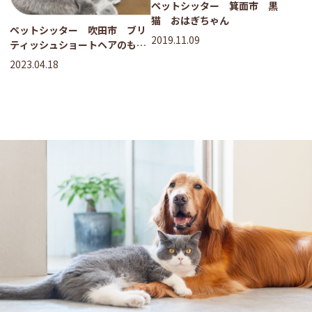
ペットシッター 箕面市 黒
猫 おはぎちゃん
ペットシッター 吹田市 ブリ
2019.11.09
ティッシュショートヘアのもも
ちゃん ヒマラヤンのたろうく
2023.04.18
ん