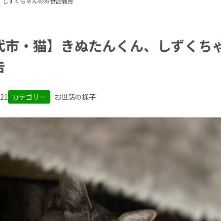
、しずくちゃんのお世話報告
代市・猫】きぬたんくん、しずくち
告
.21
カテゴリー
お世話の様子