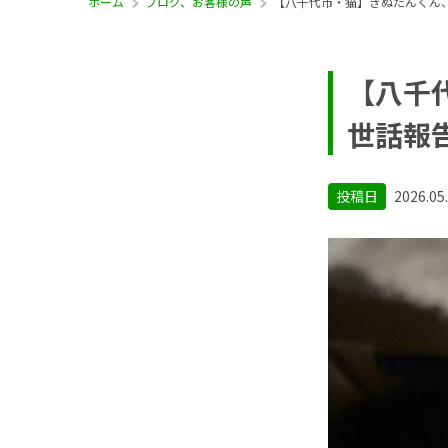
ホーム
ブログ、お客様の声
【八千代市・猫】きぬたんくん
【八千
世話報
投稿日
2026.05