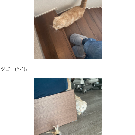
ゴー(^-^)/