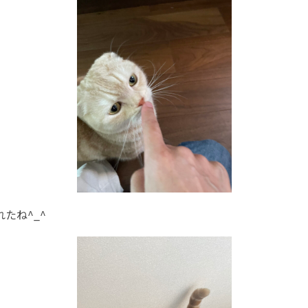
たね^_^