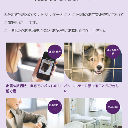
浜松市中央区のペットシッターとことこ日和のお世話内容について
ご案内いたします。
ご不明点やお見積もりなどお気軽にお問い合わせ下さい。
ホテルが
苦
出張や
旅行
手
出張や旅行時、
自宅でのペットのお
ペットホテルに
預けることができな
留守番
い
仕事が
忙し
急な
入院
い