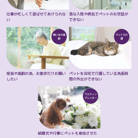
仕事が忙しくて
遊ばせてあげられな
急な入院や病気で
ペットのお世話が
い
できない
飼い主が
高
ペットの
介
齢
護
怪我や高齢の為、
お散歩だけお願い
ペットを自宅で介護している為
長時
したい
間の外出ができない
ウエディン
グ
シッター
結婚式や行事に
ペットも参加させた