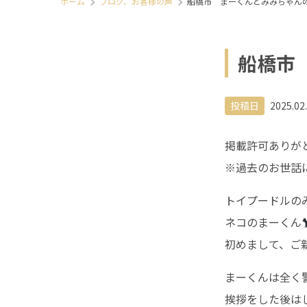
ホーム
ブログ、お客様の声
船橋市 まーくんとみみちゃん
船橋市
投稿日
2025.02
掲載許可ありが
※過去のお世話
トイプードルの
ネコのまーくん
初めまして、ご
まーくんは全く
挨拶をした後は