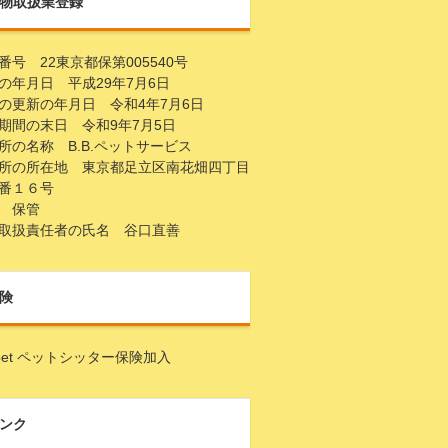
物取扱業登録
番号 22東京都保第005540号
の年月日 平成29年7月6日
の更新の年月日 令和4年7月6日
期間の末日 令和9年7月5日
所の名称 B.B.ペットサービス
所の所在地 東京都足立区南花畑四丁目
番１６号
 保管
取扱責任者の氏名 谷口直善
険
topet ペットシッター保険加入
ンク