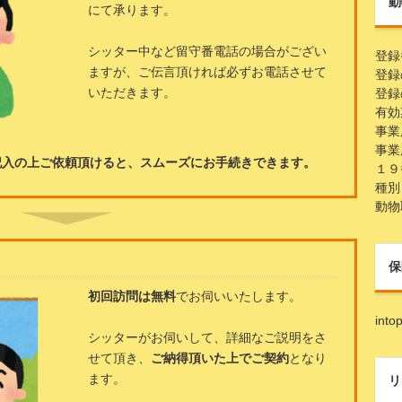
動
にて承ります。
シッター中など留守番電話の場合がござい
登録
ますが、ご伝言頂ければ必ずお電話させて
登録
いただきます。
登録
有効
事業
事業
記入の上ご依頼頂けると、スムーズにお手続きできます。
１９
種別
動物
保
初回訪問は無料
でお伺いいたします。
in
シッターがお伺いして、詳細なご説明をさ
せて頂き、
ご納得頂いた上でご契約
となり
ます。
リ