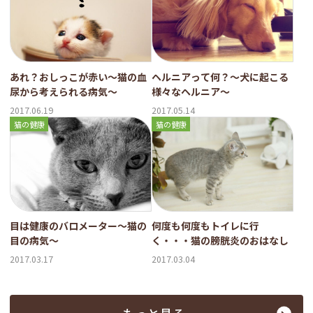
あれ？おしっこが赤い～猫の血
ヘルニアって何？～犬に起こる
尿から考えられる病気～
様々なヘルニア～
2017.06.19
2017.05.14
猫の健康
猫の健康
目は健康のバロメーター～猫の
何度も何度もトイレに行
目の病気～
く・・・猫の膀胱炎のおはなし
2017.03.17
2017.03.04