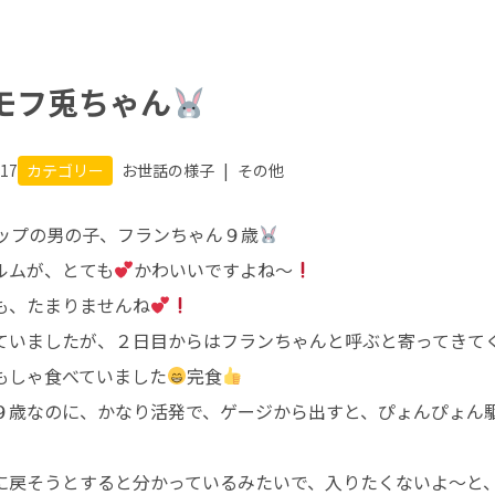
モフ兎ちゃん
.17
カテゴリー
お世話の様子
|
その他
ップの男の子、フランちゃん９歳
ルムが、とても
かわいいですよね〜
も、たまりませんね
ていましたが、２日目からはフランちゃんと呼ぶと寄ってきて
もしゃ食べていました
完食
９歳なのに、かなり活発で、ゲージから出すと、ぴょんぴょん
に戻そうとすると分かっているみたいで、入りたくないよ〜と