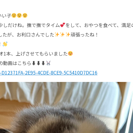
いい子
少しだけね。撫で撫でタイム
をして、おやつを食べて、満足
したが、お利口さんでした
頑張ったね！
！
デオ1本、上げさせてもらいました
動画はこちら⬇︎⬇︎⬇︎
t-D12371FA-2E95-4CDE-8CE9-5C5410D7DC16