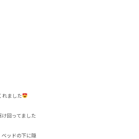
くれました
駆け回ってました
、ベッドの下に隠