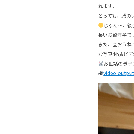
れます。
とっても、頭の
じゃあ〜、後
長いお留守番で
また、会おうね
お写真4枚&ビ
お世話の様子の
video-outpu