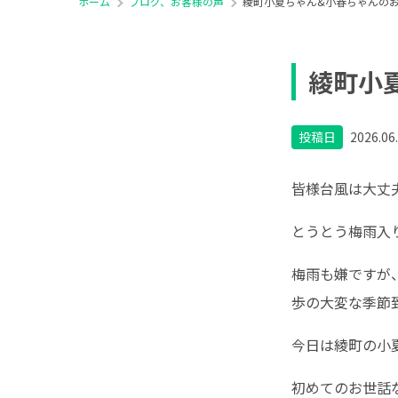
ホーム
ブログ、お客様の声
綾町小夏ちゃん&小春ちゃんの
綾町小
投稿日
2026.06
皆様台風は大丈
とうとう梅雨入
梅雨も嫌ですが
歩の大変な季節
今日は綾町の小
初めてのお世話