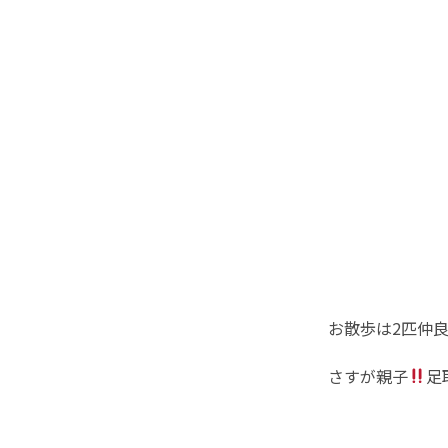
お散歩は2匹仲
さすが親子
足