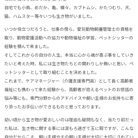
自宅でも小鳥、めだか、亀、蝶々、カブトムシ、かたつむり、犬、
猫、ハムスター等々いつも生き物がいました。
いつか役立つだろうと、仕事の傍ら、愛玩動物飼養管理士の資格を
取り、動物愛護活動への協力や動物福祉の学習、ペットシッターの
経験を積んで来ました。
そしてこれからの自分の人生、本当に心から魂が喜ぶ事をしていき
たいと考えた時、私には生き物たちとの関わりしか無いと思い、ペ
ットシッターとして取り組むことを決めました。
これまで、ケアマネージャー（介護支援専門員）として長く高齢者
福祉にも携わって来た経験から、高齢者が抱えるペットのお世話の
悩み等にも、専門分野からのアドバイスや飼い主様のお気持ちに寄
り添ったお手伝いができるものと思っております。
幼い頃から生き物が愛おしいのは理由も疑問もなく、当たり前だっ
た私は、生き物に関する事には涙もろ過ぎて玉に瑕ですが、こんな
自分だからこそ、飼い主様やその飼い主様が大切に大切にされてい