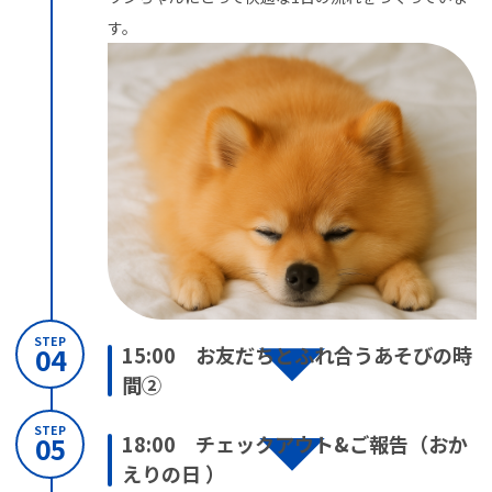
す。
STEP
15:00 お友だちとふれ合うあそびの時
04
間②
STEP
18:00 チェックアウト&ご報告（おか
05
えりの日 ）