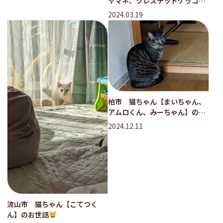
ヤマネ、クレステッドゲッコー
のお世話
2024.03.19
柏市 猫ちゃん【まいちゃん、
アムロくん、みーちゃん】のお
世話
2024.12.11
流山市 猫ちゃん【こてつく
ん】のお世話