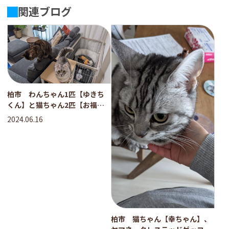
関連ブログ
柏市 わんちゃん1匹【ゆきち
くん】と猫ちゃん2匹【お福ち
ゃん、虎次郎くん】のお世話
2024.06.16
柏市 猫ちゃん【幸ちゃん】、