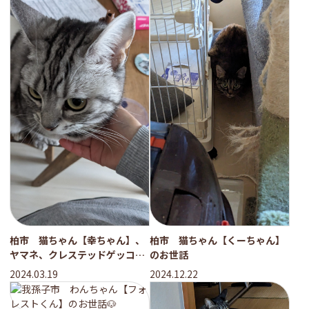
柏市 猫ちゃん【幸ちゃん】、
柏市 猫ちゃん【くーちゃん】
ヤマネ、クレステッドゲッコー
のお世話
のお世話
2024.03.19
2024.12.22