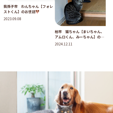
我孫子市 わんちゃん【フォレ
ストくん】のお世話
2023.09.08
柏市 猫ちゃん【まいちゃん、
アムロくん、みーちゃん】のお
世話
2024.12.11