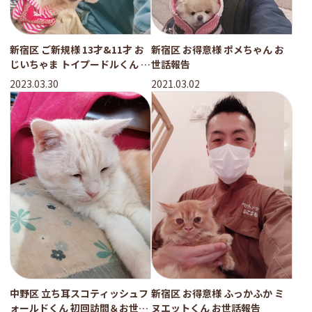
新宿区 ご新規様 13才&11才 お
新宿区 お得意様 ポメちゃん お
じいちゃま トイプードルくん お
世話報告
世話レポート
2023.03.30
2021.03.02
中野区 立ち耳スコティッシュフ
新宿区 お得意様 ふっかふか ミ
ォールドくん 初回訪問＆お世話
ヌエットくん お世話報告