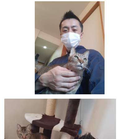
動
画
プ
レ
ー
ヤ