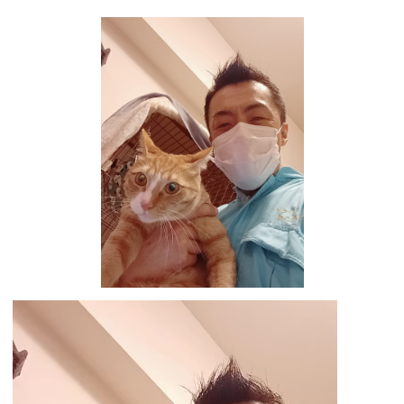
動
画
プ
レ
ー
ヤ