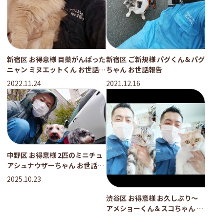
新宿区 お得意様 目薬がんばった
新宿区 ご新規様 パグくん＆パグ
ニャン ミヌエットくん お世話レ
ちゃん お世話報告
ポート
2022.11.24
2021.12.16
中野区 お得意様 2匹のミニチュ
アシュナウザーちゃん お世話レ
ポート
2025.10.23
渋谷区 お得意様 お久しぶり〜
アメショーくん＆スコちゃん お
世話レポート