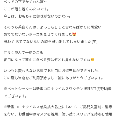
ベッドの下でかくれんぼ〜
ここが落ち着くみたいです。
今日は、おもちゃに興味がないのかな～?
そのうち茶白くんは、よっこらしょと言わんばかりに可愛い
おててないないポーズを見せてくれました
思わず おててないないの歌を思い出してしまいました(笑)
仲良く並んで一緒のご飯
細目になって夢中に食べる姿は何とも言えないですね
いつもと変わらないお家でお利口にお留守番ができました。
この度も当店をご利用頂きまして誠にありがとうございます。
※ペットシッターは新型コロナウイルスワクチン接種3回(F/F/M)済
でございます。
※新型コロナウイルス感染拡大防止において、ご訪問入室前に消毒
を行い、お世話中はマスクを着用、使い捨てスリッパを持参し使用