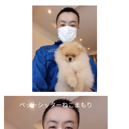
動
画
プ
レ
ー
ヤ