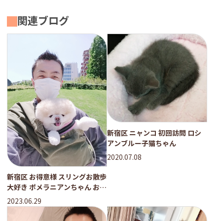
関連ブログ
新宿区 ニャンコ 初回訪問 ロシ
アンブルー子猫ちゃん
2020.07.08
新宿区 お得意様 スリングお散歩
大好き ポメラニアンちゃん お世
話レポート
2023.06.29