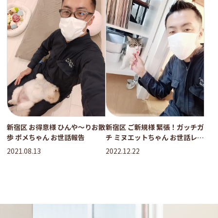
新宿区 お得意様 ひんや〜りお散
新宿区 ご新規様 緊張！ガッチガ
歩 ポメちゃん お世話報告
チ ミヌエットちゃん お世話レポ
ート
2021.08.13
2022.12.22