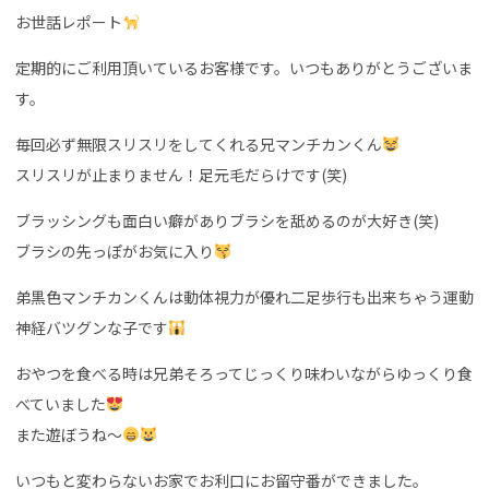
お世話レポート
定期的にご利用頂いているお客様です。いつもありがとうございま
す。
毎回必ず無限スリスリをしてくれる兄マンチカンくん
スリスリが止まりません！足元毛だらけです(笑)
ブラッシングも面白い癖がありブラシを舐めるのが大好き(笑)
ブラシの先っぽがお気に入り
弟黒色マンチカンくんは動体視力が優れ二足歩行も出来ちゃう運動
神経バツグンな子です
おやつを食べる時は兄弟そろってじっくり味わいながらゆっくり食
べていました
また遊ぼうね〜
いつもと変わらないお家でお利口にお留守番ができました。