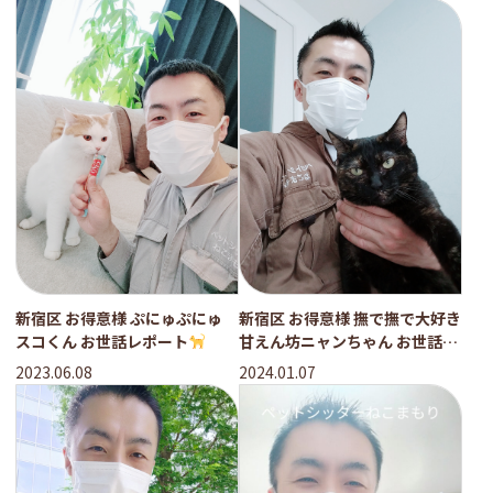
新宿区 お得意様 ぷにゅぷにゅ
新宿区 お得意様 撫で撫で大好き
スコくん お世話レポート
甘えん坊ニャンちゃん お世話レ
ポート
2023.06.08
2024.01.07