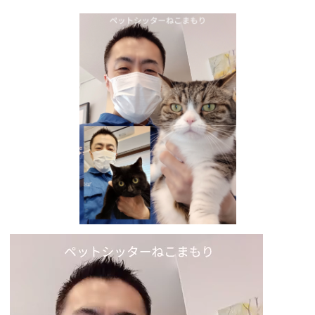
動
画
プ
レ
ー
ヤ