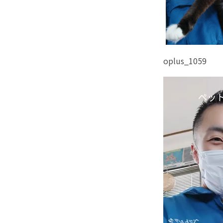
oplus_1059
動
画
プ
レ
ー
ヤ
ー