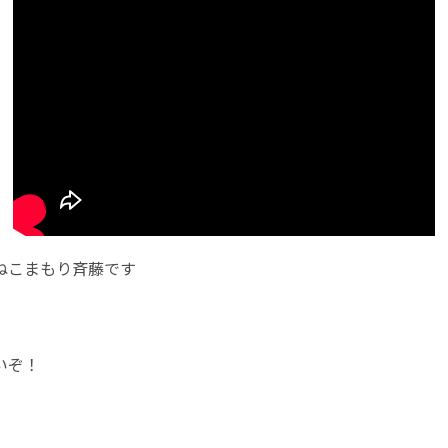
ねこまもり斉藤です
いぞ！