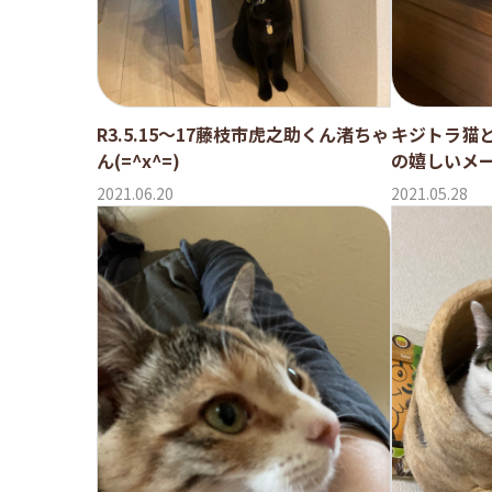
R3.5.15〜17藤枝市虎之助くん渚ちゃ
キジトラ猫
ん(=^x^=)
の嬉しいメ
2021.06.20
2021.05.28