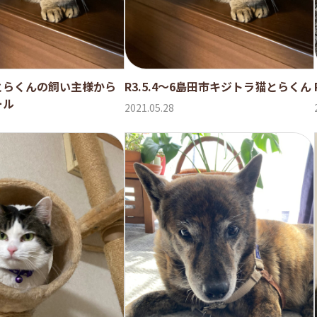
とらくんの飼い主様から
R3.5.4〜6島田市キジトラ猫とらくん
ール
2021.05.28