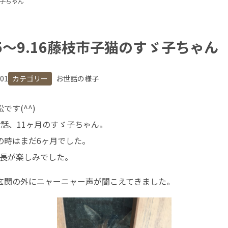
すゞ子ちゃん
.15〜9.16藤枝市子猫のすゞ子ちゃん
.01
カテゴリー
お世話の様子
です(^^)
世話、11ヶ月のすゞ子ちゃん。
の時はまだ6ヶ月でした。
成長が楽しみでした。
玄関の外にニャーニャー声が聞こえてきました。