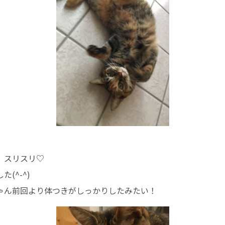
、スリスリ♡
(^-^)
ゃん前回より体つきがしっかりしたみたい！