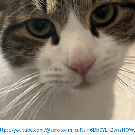
ttps://youtube.com/@serotonin_cat?si=6BbSYLK2wszHOW